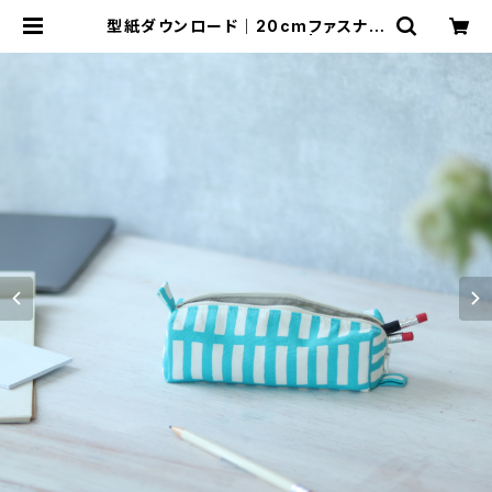
型紙ダウンロード｜20cmファスナー
で作る『ペンケース』A4判 | ヴェッテ
ィモン ドゥ シャンブル