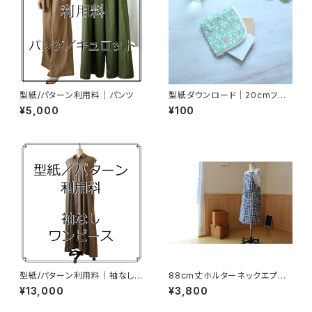
型紙/パターン利用料｜パンツ
型紙ダウンロード｜20cmファ
スナーで作る『L字ポーチ』A4判
¥5,000
¥100
型紙/パターン利用料｜袖なしワ
88cm丈ホルターネックエプロ
ンピース
ン／インディゴセルビッチギンガ
¥13,000
¥3,800
ム(10㎜角)