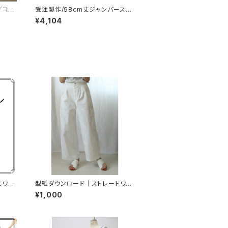
／コッ
受注製作/98cm丈ジャンパースカ
ート／コットンリネン(生成)
¥4,104
しワン
型紙ダウンロード｜ストレートワイ
ドパンツ／フリーサイズ【A4判】
¥1,000