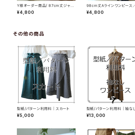
Y様オーダー商品/ 87cm丈ジャン
98cm丈Aラインワンピース
パースカート／コットンリネンタン
トンツイル(ベージュ)
¥4,800
¥4,800
ブラーワッシャー(青みグレー)
その他の商品
型紙/パターン利用料｜スカート
型紙/パターン利用料｜袖な
ピース
¥5,000
¥13,000